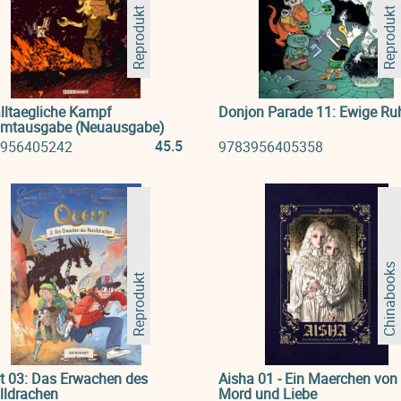
Reprodukt
Reprodukt
alltaegliche Kampf
Donjon Parade 11: Ewige Ru
mtausgabe (Neuausgabe)
45.5
956405242
9783956405358
Chinabooks
Reprodukt
t 03: Das Erwachen des
Aisha 01 - Ein Maerchen von
lldrachen
Mord und Liebe