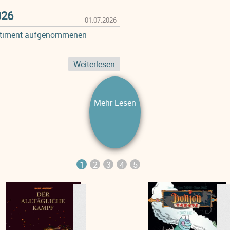
026
01.07.2026
ortiment aufgenommenen
Weiterlesen
Mehr Lesen
1
2
3
4
5