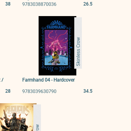
38
26.5
9783038870036
Skinless Crow
 /
Farmhand 04 - Hardcover
28
34.5
9783039630790