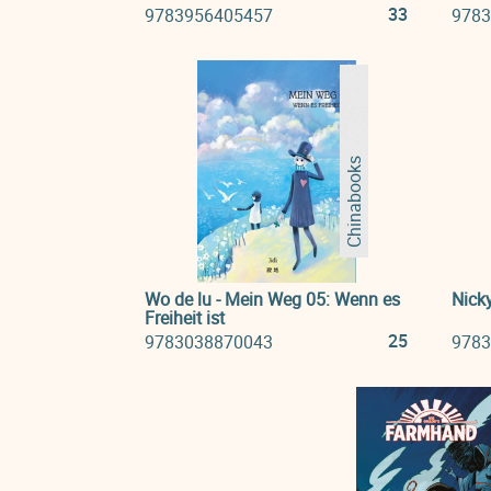
33
9783956405457
9783
Chinabooks
Wo de lu - Mein Weg 05: Wenn es
Nicky
Freiheit ist
25
9783038870043
9783