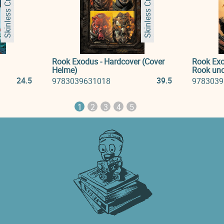
Skinless Crow
Skinless Crow
Rook Exodus - Hardcover (Cover
Rook Exo
Helme)
Rook und
24.5
39.5
9783039631018
9783039
1
2
3
4
5