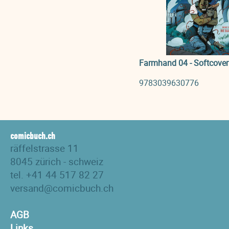
Farmhand 04 - Softcover
9783039630776
comicbuch.ch
räffelstrasse 11
8045 zürich - schweiz
tel. +41 44 517 82 27
versand@comicbuch.ch
AGB
Links