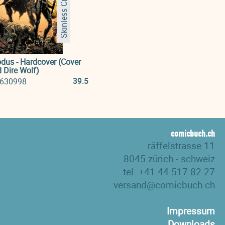
Skinless Crow
dus - Hardcover (Cover
 Dire Wolf)
39.5
630998
comicbuch.ch
räffelstrasse 11
8045 zürich - schweiz
tel. +41 44 517 82 27
versand@comicbuch.ch
Impressum
Downloads