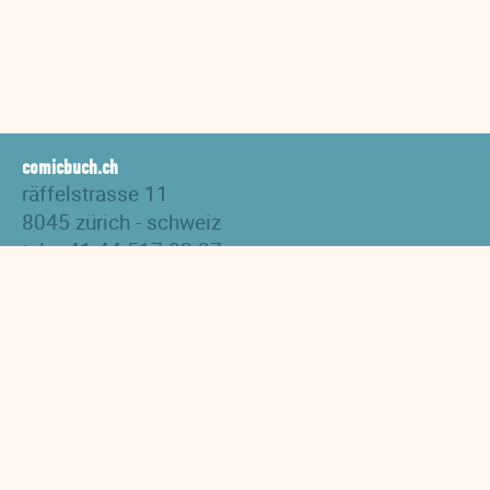
comicbuch.ch
räffelstrasse 11
8045 zürich - schweiz
tel. +41 44 517 82 27
versand@comicbuch.ch
AGB
Impressum
Links
Downloads
Datenschutzerklärung
Hidden Tracks