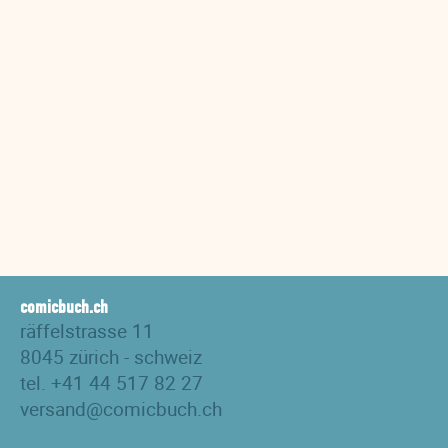
comicbuch.ch
räffelstrasse 11
8045 zürich - schweiz
tel. +41 44 517 82 27
versand@comicbuch.ch