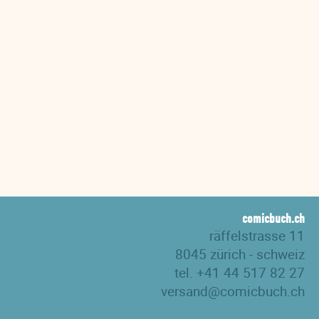
comicbuch.ch
räffelstrasse 11
8045 zürich - schweiz
tel. +41 44 517 82 27
versand@comicbuch.ch