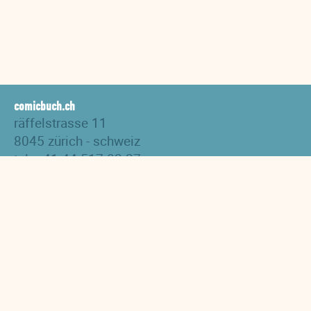
comicbuch.ch
räffelstrasse 11
8045 zürich - schweiz
tel. +41 44 517 82 27
versand@comicbuch.ch
AGB
Impressum
Links
Downloads
Datenschutzerklärung
Hidden Tracks