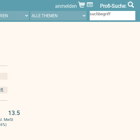
anmelden
Profi-Suche:
fl.
13.5
kl. MwSt
.6%)