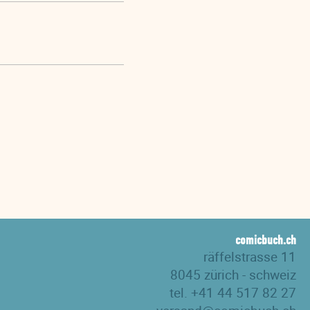
comicbuch.ch
räffelstrasse 11
8045 zürich - schweiz
tel. +41 44 517 82 27