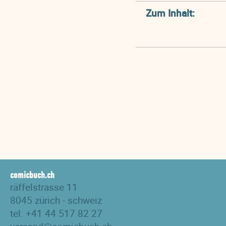
Zum Inhalt:
comicbuch.ch
räffelstrasse 11
8045 zürich - schweiz
tel. +41 44 517 82 27