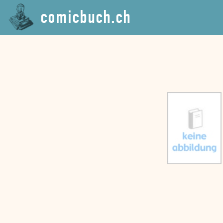
comicbuch.ch