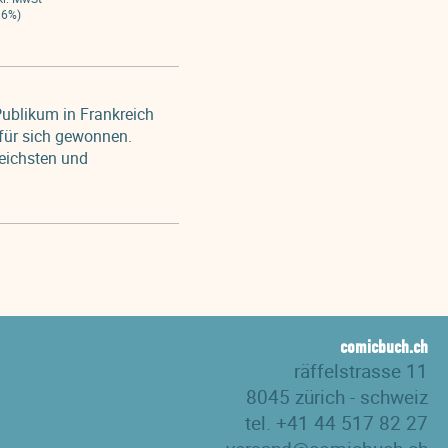
.6%)
 Publikum in Frankreich
 für sich gewonnen.
eichsten und
comicbuch.ch
räffelstrasse 11
8045 zürich - schweiz
tel. +41 44 517 82 27