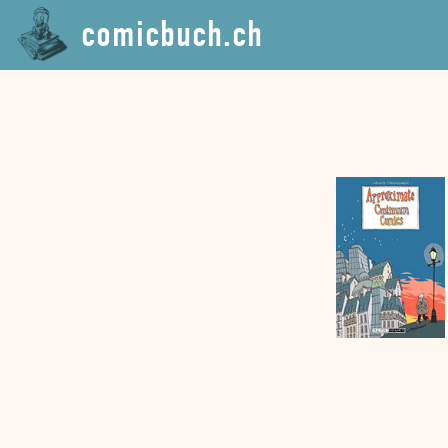
comicbuch.ch