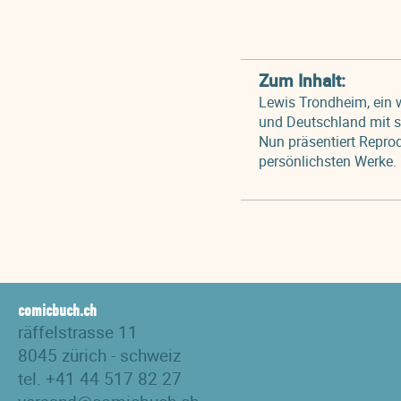
Zum Inhalt:
Lewis Trondheim, ein w
und Deutschland mit se
Nun präsentiert Repro
persönlichsten Werke.
comicbuch.ch
räffelstrasse 11
8045 zürich - schweiz
tel. +41 44 517 82 27