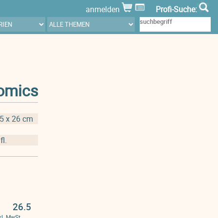
anmelden
Profi-Suche:
omics
,5 x 26 cm
fl.
26.5
kl. MwSt