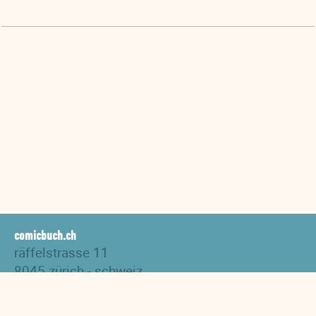
comicbuch.ch
räffelstrasse 11
8045 zürich - schweiz
tel. +41 44 517 82 27
versand@comicbuch.ch