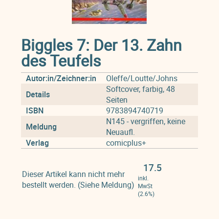
Biggles 7: Der 13. Zahn
des Teufels
Autor:in/Zeichner:in
Oleffe/Loutte/Johns
Softcover, farbig, 48
Details
Seiten
ISBN
9783894740719
N145 - vergriffen, keine
Meldung
Neuaufl.
Verlag
comicplus+
17.5
Dieser Artikel kann nicht mehr
inkl.
bestellt werden. (Siehe Meldung)
MwSt
(2.6%)