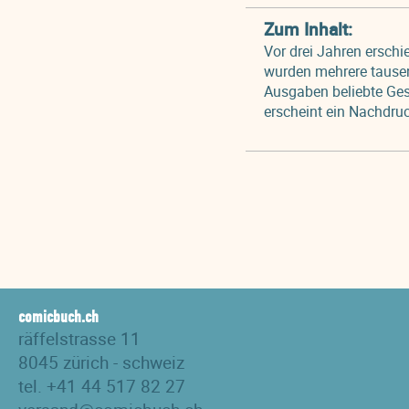
Zum Inhalt:
Vor drei Jahren erschi
wurden mehrere tausen
Ausgaben beliebte Ge
erscheint ein Nachdru
comicbuch.ch
räffelstrasse 11
8045 zürich - schweiz
tel. +41 44 517 82 27