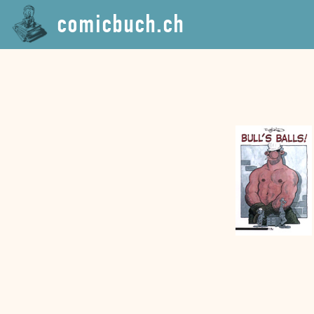
comicbuch.ch