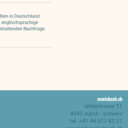
llein in Deutschland
 englischsprachige
anhaltenden Nachfrage
comicbuch.ch
räffelstrasse 11
8045 zürich - schweiz
tel. +41 44 517 82 27