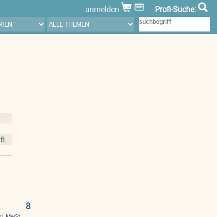
anmelden
Profi-Suche:
fl.
8
kl. MwSt