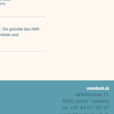
.6%)
t. Sie gründet das Heft
chönen und
comicbuch.ch
räffelstrasse 11
8045 zürich - schweiz
tel. +41 44 517 82 27