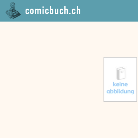
comicbuch.ch