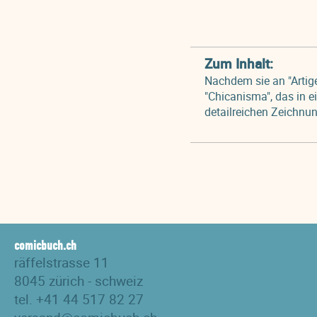
Zum Inhalt:
Nachdem sie an "Artige 
"Chicanisma", das in 
detailreichen Zeichnun
comicbuch.ch
räffelstrasse 11
8045 zürich - schweiz
tel. +41 44 517 82 27