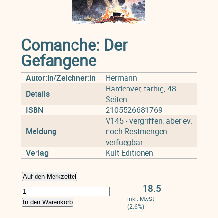
Comanche: Der
Gefangene
Autor:in/Zeichner:in
Hermann
Hardcover, farbig, 48
Details
Seiten
ISBN
2105526681769
V145 - vergriffen, aber ev.
Meldung
noch Restmengen
verfuegbar
Verlag
Kult Editionen
Auf den Merkzettel
18.5
inkl. MwSt
In den Warenkorb
(2.6%)