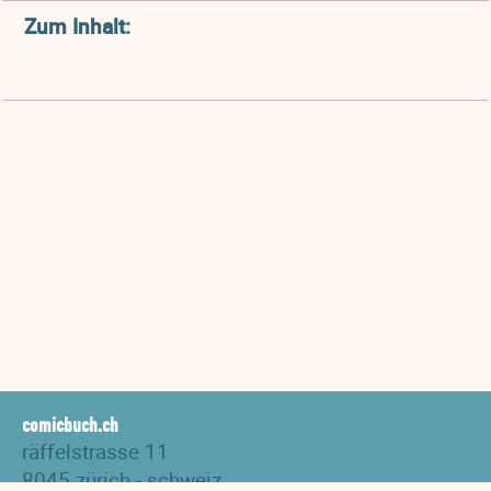
Zum Inhalt:
comicbuch.ch
räffelstrasse 11
8045 zürich - schweiz