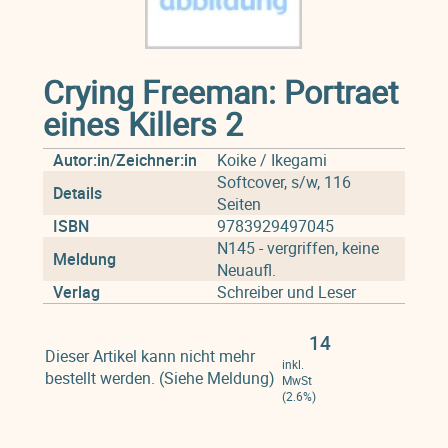
Crying Freeman: Portraet
eines Killers 2
Autor:in/Zeichner:in
Koike / Ikegami
Softcover, s/w, 116
Details
Seiten
ISBN
9783929497045
N145 - vergriffen, keine
Meldung
Neuaufl.
Verlag
Schreiber und Leser
14
Dieser Artikel kann nicht mehr
inkl.
bestellt werden. (Siehe Meldung)
MwSt
(2.6%)