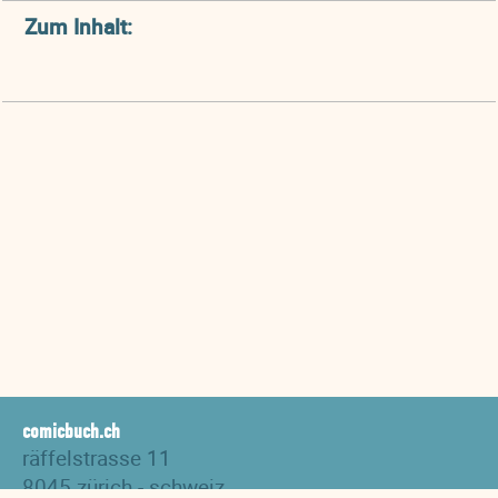
Zum Inhalt:
comicbuch.ch
räffelstrasse 11
8045 zürich - schweiz