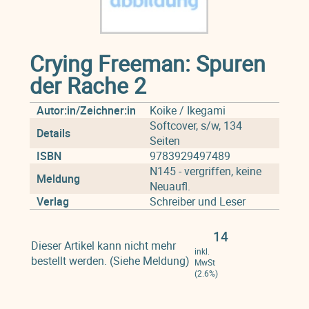
Crying Freeman: Spuren
der Rache 2
Autor:in/Zeichner:in
Koike / Ikegami
Softcover, s/w, 134
Details
Seiten
ISBN
9783929497489
N145 - vergriffen, keine
Meldung
Neuaufl.
Verlag
Schreiber und Leser
14
Dieser Artikel kann nicht mehr
inkl.
bestellt werden. (Siehe Meldung)
MwSt
(2.6%)