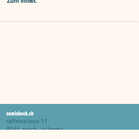
Zum Inhalt:
comicbuch.ch
räffelstrasse 11
8045 zürich - schweiz
tel. +41 44 517 82 27