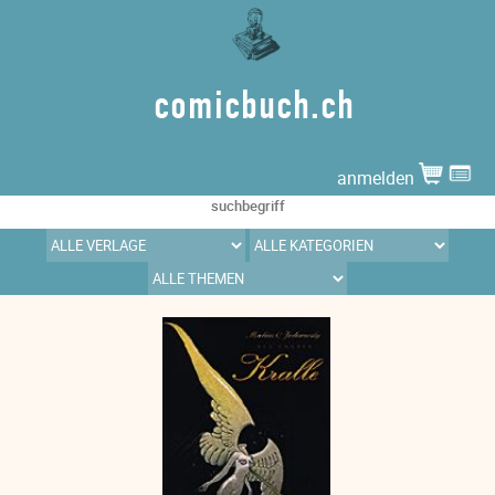
comicbuch.ch
anmelden