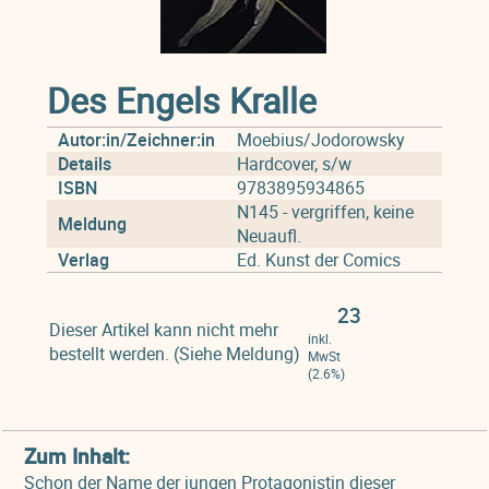
Des Engels Kralle
Autor:in/Zeichner:in
Moebius/Jodorowsky
Details
Hardcover, s/w
ISBN
9783895934865
N145 - vergriffen, keine
Meldung
Neuaufl.
Verlag
Ed. Kunst der Comics
23
Dieser Artikel kann nicht mehr
inkl.
bestellt werden. (Siehe Meldung)
MwSt
(2.6%)
Zum Inhalt:
Schon der Name der jungen Protagonistin dieser