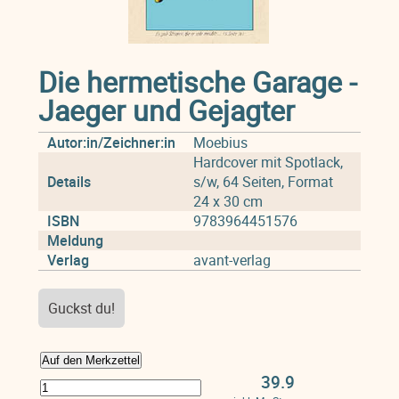
Die hermetische Garage -
Jaeger und Gejagter
Autor:in/Zeichner:in
Moebius
Hardcover mit Spotlack,
Details
s/w, 64 Seiten, Format
24 x 30 cm
ISBN
9783964451576
Meldung
Verlag
avant-verlag
Guckst du!
Auf den Merkzettel
39.9