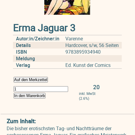
Erma Jaguar 3
Autor:in/Zeichner:in
Varenne
Details
Hardcover, s/w, 56 Seiten
ISBN
9783895934940
Meldung
Verlag
Ed. Kunst der Comics
Auf den Merkzettel
20
inkl. MwSt
In den Warenkorb
(2.6%)
Zum Inhalt:
Die bisher erotischsten Tag- und Nachtträume der