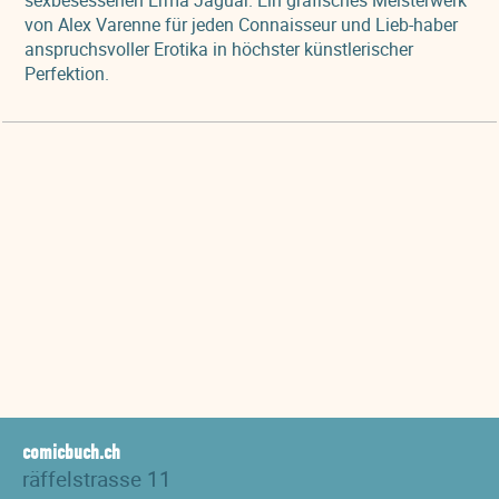
sexbesessenen Erma Jaguar. Ein grafisches Meisterwerk
von Alex Varenne für jeden Connaisseur und Lieb-haber
anspruchsvoller Erotika in höchster künstlerischer
Perfektion.
comicbuch.ch
räffelstrasse 11