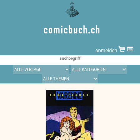
comicbuch.ch
anmelden