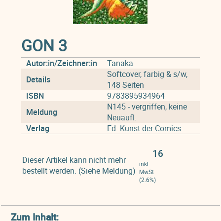
GON 3
Autor:in/Zeichner:in
Tanaka
Softcover, farbig & s/w,
Details
148 Seiten
ISBN
9783895934964
N145 - vergriffen, keine
Meldung
Neuaufl.
Verlag
Ed. Kunst der Comics
16
Dieser Artikel kann nicht mehr
inkl.
bestellt werden. (Siehe Meldung)
MwSt
(2.6%)
Zum Inhalt: