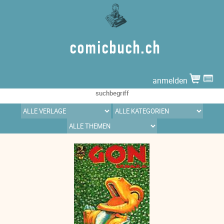
comicbuch.ch
anmelden