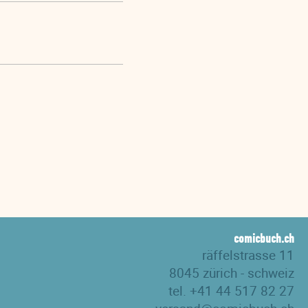
comicbuch.ch
räffelstrasse 11
8045 zürich - schweiz
tel. +41 44 517 82 27