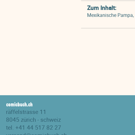
Zum Inhalt:
Mexikanische Pampa, R
comicbuch.ch
räffelstrasse 11
8045 zürich - schweiz
tel. +41 44 517 82 27