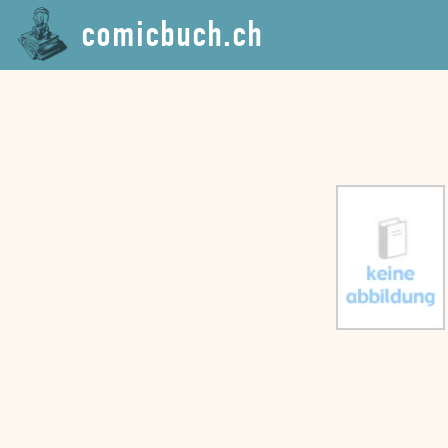
comicbuch.ch