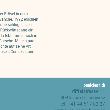
r Brösel in dem
evanche. 1992 erschien
 überschlugen sich.
 Rückwärtsgang ein.
. Er lebt immer noch in
 Porsche. Mit ein paar
chte auf seine Art
Brösels Comics stand...
comicbuch.ch
räffelstrasse 11
8045 zürich - schweiz
tel. +41 44 517 82 27