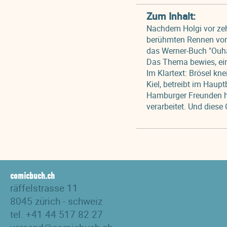
Zum Inhalt:
Nachdem Holgi vor zeh
berühmten Rennen von 
das Werner-Buch "Ouha
Das Thema bewies, ein
Im Klartext: Brösel kne
Kiel, betreibt im Haupt
Hamburger Freunden hat
verarbeitet. Und diese 
comicbuch.ch
räffelstrasse 11
8045 zürich - schweiz
tel. +41 44 517 82 27