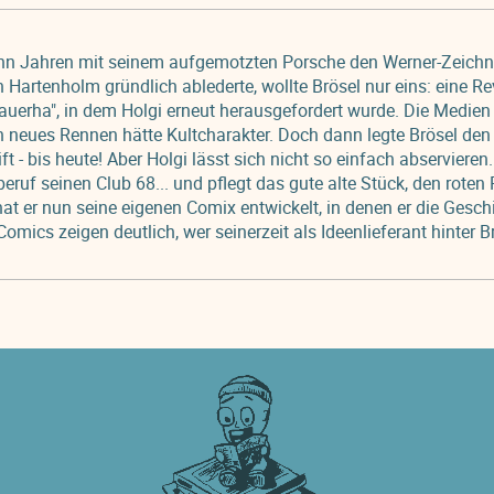
n Jahren mit seinem aufgemotzten Porsche den Werner-Zeichne
Hartenholm gründlich ablederte, wollte Brösel nur eins: eine R
uerha", in dem Holgi erneut herausgefordert wurde. Die Medien
 neues Rennen hätte Kultcharakter. Doch dann legte Brösel den
ift - bis heute! Aber Holgi lässt sich nicht so einfach abservieren
beruf seinen Club 68... und pflegt das gute alte Stück, den roten
 er nun seine eigenen Comix entwickelt, in denen er die Geschi
Comics zeigen deutlich, wer seinerzeit als Ideenlieferant hinter 