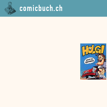
comicbuch.ch