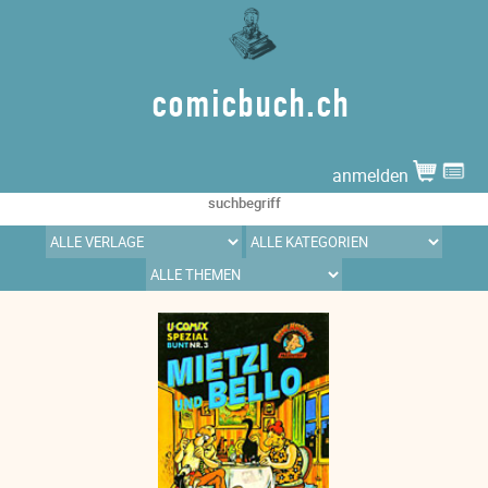
comicbuch.ch
anmelden