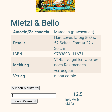
Mietzi & Bello
Autor:in/Zeichner:in
Margerin (praesentiert)
Hardcover, farbig & s/w,
Details
52 Seiten, Format 22 x
30 cm
ISBN
9783893111671
V145 - vergriffen, aber ev.
Meldung
noch Restmengen
verfuegbar
Verlag
alpha comic
Auf den Merkzettel
12.5
inkl. MwSt
In den Warenkorb
(2.6%)