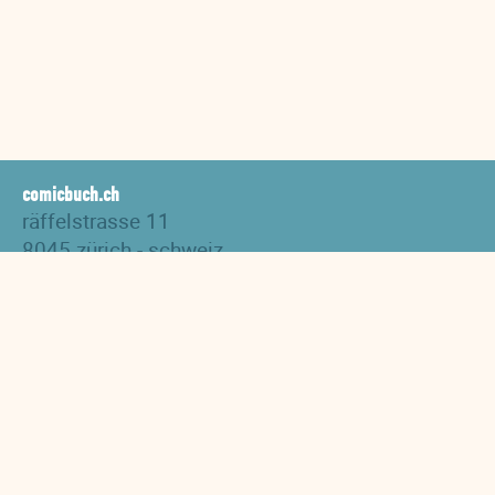
comicbuch.ch
räffelstrasse 11
8045 zürich - schweiz
tel. +41 44 517 82 27
versand@comicbuch.ch
AGB
Impressum
Links
Downloads
Datenschutzerklärung