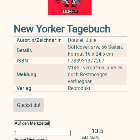
New Yorker Tagebuch
Autor:in/Zeichner:in
Doucet, Julie
Softcover, s/w, 56 Seiten,
Details
Format 16 x 24,5 cm
ISBN
9783931377267
V145 - vergriffen, aber ev.
Meldung
noch Restmengen
verfuegbar
Verlag
Reprodukt
Guckst du!
Auf den Merkzettel
13.5
inkl. MwSt
In den Warenkorb