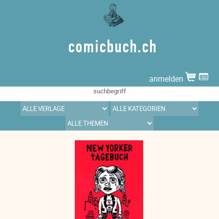
comicbuch.ch
anmelden