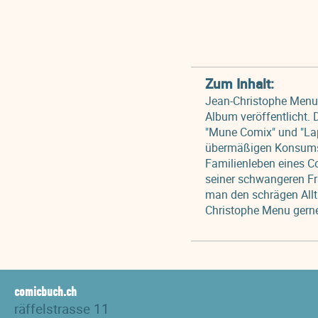
Zum Inhalt:
Jean-Christophe Menu, 
Album veröffentlicht.
"Mune Comix" und "Lap
übermäßigen Konsums v
Familienleben eines Co
seiner schwangeren F
man den schrägen All
Christophe Menu gerne
comicbuch.ch
räffelstrasse 11