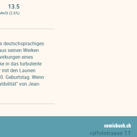
13.5
 MwSt (2.6%)
tes deutschsprachiges
 aus seinen Werken
wirkungen eines
e in das turbulente
ur mit den Launen
0. Geburtstag. Wenn
bilität" von Jean-
comicbuch.ch
räffelstrasse 11