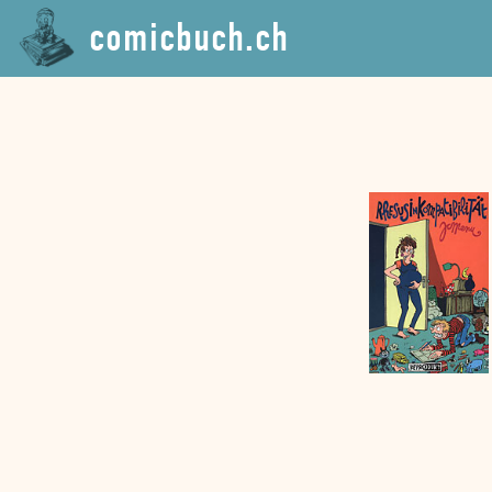
comicbuch.ch