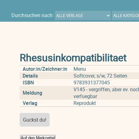
Durchsuchen nach:
Rhesusinkompatibilitaet
Autor:in/Zeichner:in
Menu
Details
Softcover, s/w, 72 Seiten
ISBN
9783931377045
V145 - vergriffen, aber ev. n
Meldung
verfuegbar
Verlag
Reprodukt
Guckst du!
Auf den Merkzettel