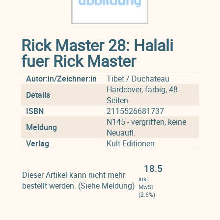
Rick Master 28: Halali
fuer Rick Master
Autor:in/Zeichner:in
Tibet / Duchateau
Hardcover, farbig, 48
Details
Seiten
ISBN
2115526681737
N145 - vergriffen, keine
Meldung
Neuaufl.
Verlag
Kult Editionen
18.5
Dieser Artikel kann nicht mehr
inkl.
bestellt werden. (Siehe Meldung)
MwSt
(2.6%)