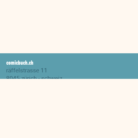
comicbuch.ch
räffelstrasse 11
8045 zürich - schweiz
tel. +41 44 517 82 27
versand@comicbuch.ch
AGB
Impressum
Links
Downloads