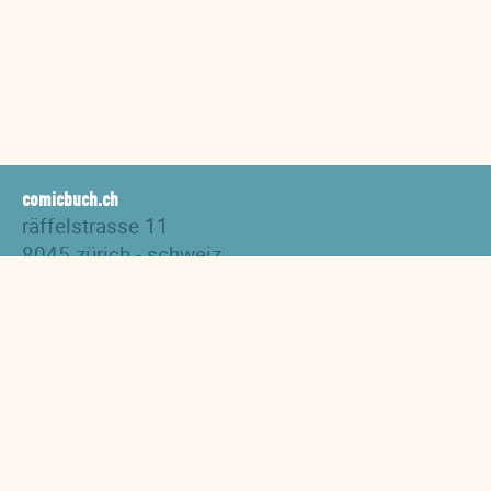
comicbuch.ch
räffelstrasse 11
8045 zürich - schweiz
tel. +41 44 517 82 27
versand@comicbuch.ch
AGB
Impressum
Links
Downloads
Datenschutzerklärung