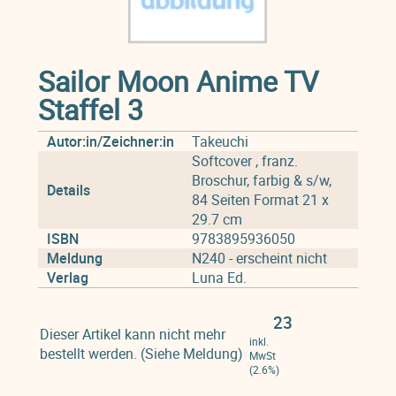
Sailor Moon Anime TV
Staffel 3
Autor:in/Zeichner:in
Takeuchi
Softcover , franz.
Broschur, farbig & s/w,
Details
84 Seiten Format 21 x
29.7 cm
ISBN
9783895936050
Meldung
N240 - erscheint nicht
Verlag
Luna Ed.
23
Dieser Artikel kann nicht mehr
inkl.
bestellt werden. (Siehe Meldung)
MwSt
(2.6%)