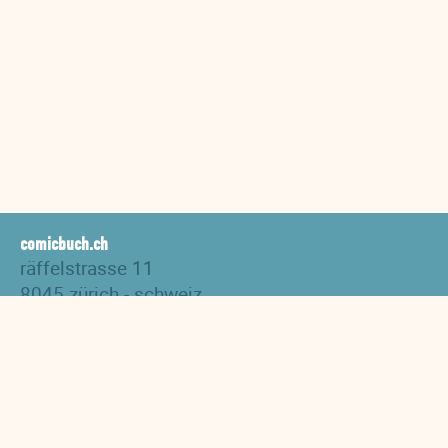
comicbuch.ch
räffelstrasse 11
8045 zürich - schweiz
tel. +41 44 517 82 27
versand@comicbuch.ch
AGB
Impressum