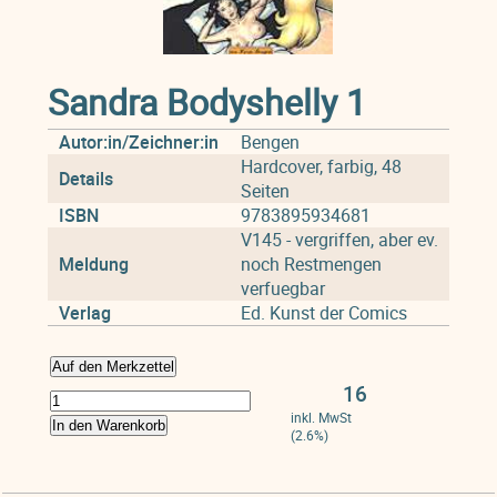
Sandra Bodyshelly 1
Autor:in/Zeichner:in
Bengen
Hardcover, farbig, 48
Details
Seiten
ISBN
9783895934681
V145 - vergriffen, aber ev.
Meldung
noch Restmengen
verfuegbar
Verlag
Ed. Kunst der Comics
Auf den Merkzettel
16
inkl. MwSt
In den Warenkorb
(2.6%)