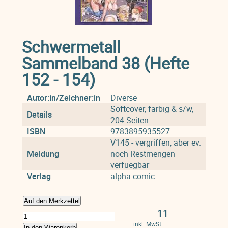
Schwermetall
Sammelband 38 (Hefte
152 - 154)
Autor:in/Zeichner:in
Diverse
Softcover, farbig & s/w,
Details
204 Seiten
ISBN
9783895935527
V145 - vergriffen, aber ev.
Meldung
noch Restmengen
verfuegbar
Verlag
alpha comic
Auf den Merkzettel
11
inkl. MwSt
In den Warenkorb