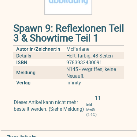
Spawn 9: Reflexionen Teil
3 & Showtime Teil 1
Autor:in/Zeichner:in
McFarlane
Details
Heft, farbig, 48 Seiten
ISBN
9783932430091
N145 - vergriffen, keine
Meldung
Neuaufl.
Verlag
Infinity
11
Dieser Artikel kann nicht mehr
inkl.
bestellt werden. (Siehe Meldung)
MwSt
(2.6%)