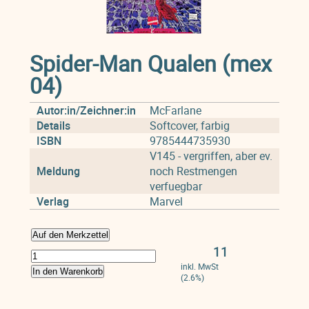
Spider-Man Qualen (mex
04)
Autor:in/Zeichner:in
McFarlane
Details
Softcover, farbig
ISBN
9785444735930
V145 - vergriffen, aber ev.
Meldung
noch Restmengen
verfuegbar
Verlag
Marvel
Auf den Merkzettel
11
inkl. MwSt
In den Warenkorb
(2.6%)