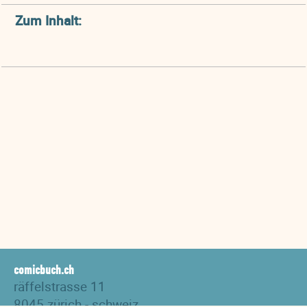
Zum Inhalt:
comicbuch.ch
räffelstrasse 11
8045 zürich - schweiz