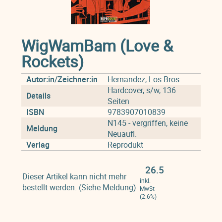
WigWamBam (Love &
Rockets)
Autor:in/Zeichner:in
Hernandez, Los Bros
Hardcover, s/w, 136
Details
Seiten
ISBN
9783907010839
N145 - vergriffen, keine
Meldung
Neuaufl.
Verlag
Reprodukt
26.5
Dieser Artikel kann nicht mehr
inkl.
bestellt werden. (Siehe Meldung)
MwSt
(2.6%)