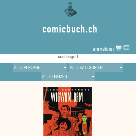
comicbuch.ch
anmelden