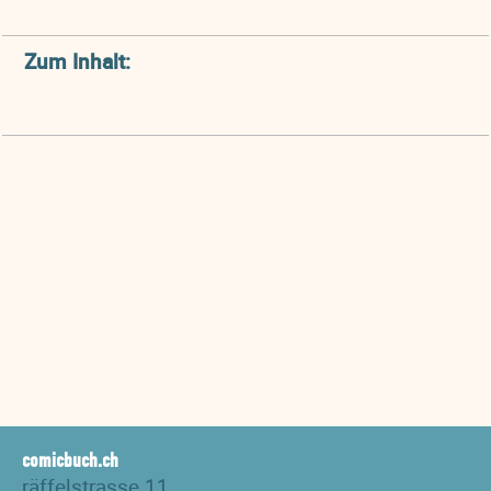
Zum Inhalt:
comicbuch.ch
räffelstrasse 11