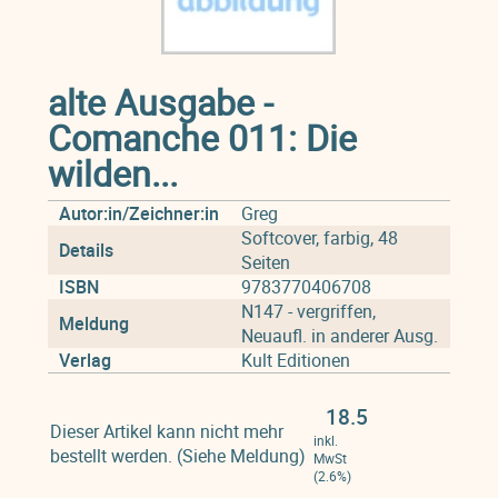
alte Ausgabe -
Comanche 011: Die
wilden...
Autor:in/Zeichner:in
Greg
Softcover, farbig, 48
Details
Seiten
ISBN
9783770406708
N147 - vergriffen,
Meldung
Neuaufl. in anderer Ausg.
Verlag
Kult Editionen
18.5
Dieser Artikel kann nicht mehr
inkl.
bestellt werden. (Siehe Meldung)
MwSt
(2.6%)